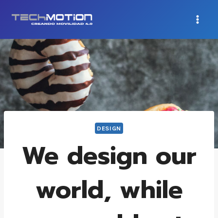
Saltar
al
contenido
DESIGN
We design our
world, while